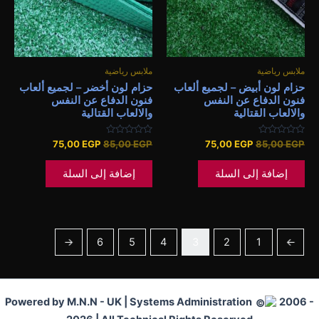
ملابس رياضية
ملابس رياضية
حزام لون أبيض – لجميع ألعاب
حزام لون أخضر – لجميع ألعاب
فنون الدفاع عن النفس
فنون الدفاع عن النفس
والالعاب القتالية
والالعاب القتالية
تم
تم
75,00
EGP
85,00
EGP
75,00
EGP
85,00
EGP
التقييم
التقييم
0
0
من
من
إضافة إلى السلة
إضافة إلى السلة
5
5
←
6
5
4
3
2
1
→
Powered by M.N.N - UK | Systems Administration
2006 -