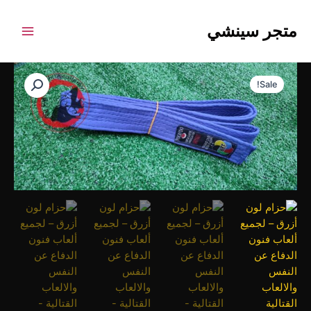
خطي
Main
لى
متجر سينشي
Menu
لمحتوى
السعر
السعر
كمية
الأصلي
الحالي
حزام
Sale!
هو:
هو:
لون
75,00 EGP.
85,00 EGP.
أزرق
–
لجميع
ألعاب
فنون
الدفاع
عن
النفس
والالعاب
القتالية