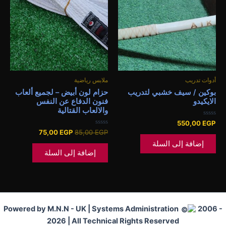
75,00 EGP.
85,00 EGP.
أدوات تدريب
ملابس رياضية
بوكين / سيف خشبي لتدريب
حزام لون أبيض – لجميع ألعاب
الايكيدو
فنون الدفاع عن النفس
والالعاب القتالية
تم
550,00
EGP
التقييم
تم
75,00
EGP
85,00
EGP
0
التقييم
من
إضافة إلى السلة
0
5
من
إضافة إلى السلة
5
Powered by M.N.N - UK | Systems Administration
2006 -
2026 | All Technical Rights Reserved