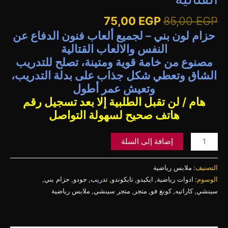
75,00
EGP
85,00
EGP
حزام لون بني – لجميع ألعاب فنون الدفاع عن
النفس والالعاب القتالية
مصنوع من خامة قوية ومتينة، تصلح للتدريب
الشاق وتعطي شكل جذاب على بدلة التدريب،
وتعيش عمر أطول
هام / لن تقبل الطلبية إلا بعد تسجيل رقم
هاتف صحيح لسهولة التواصل
إضافة إلى السلة
التصنيف:
ملابس رياضية
الوسوم:
ادوات رياضية
,
ايكيدو
,
تايكوندو
,
تدريب
,
جودو
,
حزام بني
,
سينشي
,
كاراتيه
,
كونغ فو
,
متجر
,
متجر سينشي
,
ملابس رياضية