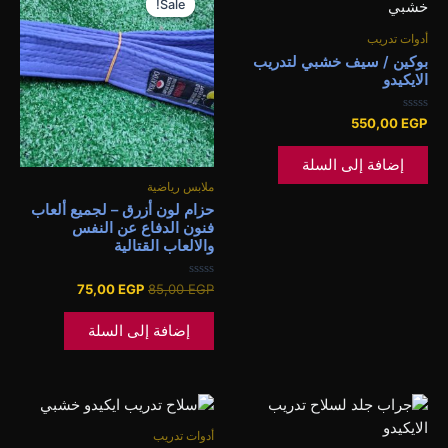
Sale!
Sale!
هو:
هو:
75,00 EGP.
85,00 EGP.
أدوات تدريب
بوكين / سيف خشبي لتدريب
الايكيدو
تم
550,00
EGP
التقييم
0
من
إضافة إلى السلة
5
ملابس رياضية
حزام لون أزرق – لجميع ألعاب
فنون الدفاع عن النفس
والالعاب القتالية
تم
75,00
EGP
85,00
EGP
التقييم
0
من
إضافة إلى السلة
5
أدوات تدريب